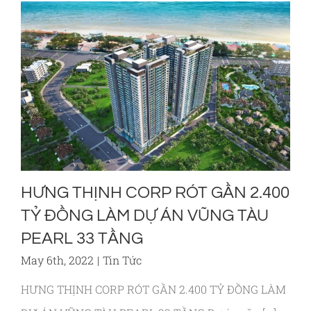
HƯNG THỊNH CORP RÓT GẦN 2.400
TỶ ĐỒNG LÀM DỰ ÁN VŨNG TÀU
PEARL 33 TẦNG
May 6th, 2022
|
Tin Tức
HƯNG THỊNH CORP RÓT GẦN 2.400 TỶ ĐỒNG LÀM