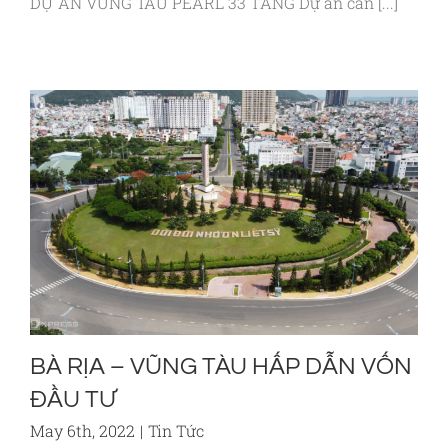
DỰ ÁN VŨNG TÀU PEARL 33 TẦNG Dự án căn [...]
BÀ RỊA – VŨNG TÀU HẤP DẪN VỐN
ĐẦU TƯ
May 6th, 2022
|
Tin Tức