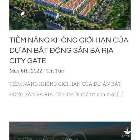
TIỀM NĂNG KHÔNG GIỚI HẠN CỦA
DỰ ÁN BẤT ĐỘNG SẢN BÀ RỊA
CITY GATE
May 6th, 2022
|
Tin Tức
TIỀM NĂNG KHÔNG GIỚI HẠN CỦA DỰ ÁN BẤT
ĐỘNG SẢN BÀ RỊA CITY GATE Giá trị của một [...]