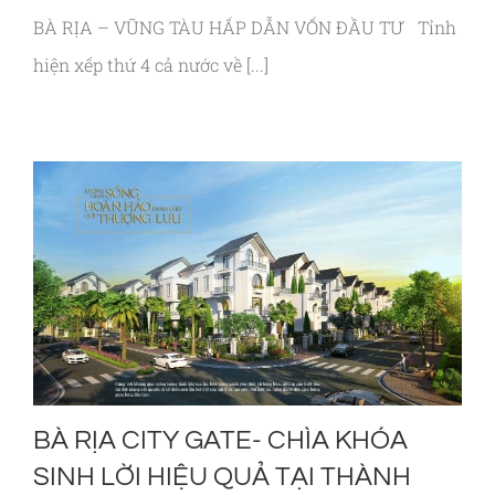
BÀ RỊA – VŨNG TÀU HẤP DẪN VỐN ĐẦU TƯ Tỉnh
hiện xếp thứ 4 cả nước về [...]
BÀ RỊA CITY GATE- CHÌA KHÓA
SINH LỜI HIỆU QUẢ TẠI THÀNH