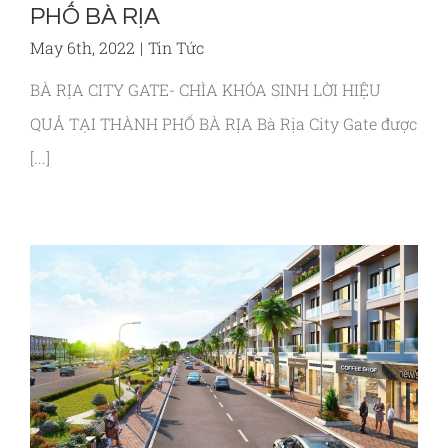
PHỐ BÀ RỊA
May 6th, 2022
|
Tin Tức
BÀ RỊA CITY GATE- CHÌA KHÓA SINH LỜI HIỆU
QUẢ TẠI THÀNH PHỐ BÀ RỊA Bà Rịa City Gate được
[...]