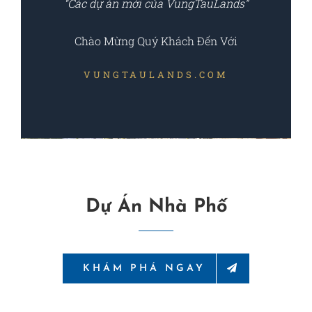
“Các dự án mới của VungTauLands”
Chào Mừng Quý Khách Đến Với
VUNGTAULANDS.COM
Dự Án Nhà Phố
KHÁM PHÁ NGAY