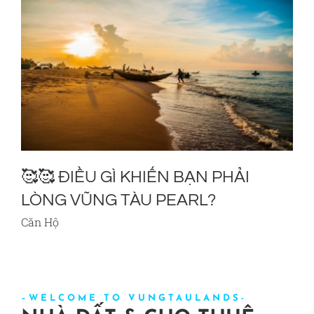
TIN TỨC
LIÊN HỆ
🥰🥰 ĐIỀU GÌ KHIẾN BẠN PHẢI

LÒNG VŨNG TÀU PEARL?
B
Căn Hộ
C
–
WELCOME TO VUNGTAULANDS-