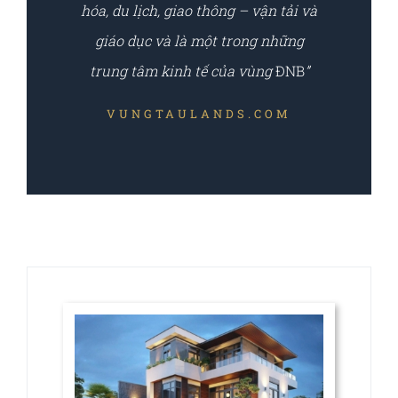
hóa, du lịch, giao thông – vận tải và
giáo dục và là một trong những
trung tâm kinh tế của vùng
ĐNB
”
VUNGTAULANDS.COM