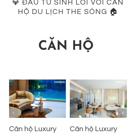
💎 ĐẦU TƯ SINH LỜI VỚI CĂN
HỘ DU LỊCH THE SÓNG 🏠
CĂN HỘ
m
Căn hộ Luxury
Căn hộ Luxury
C