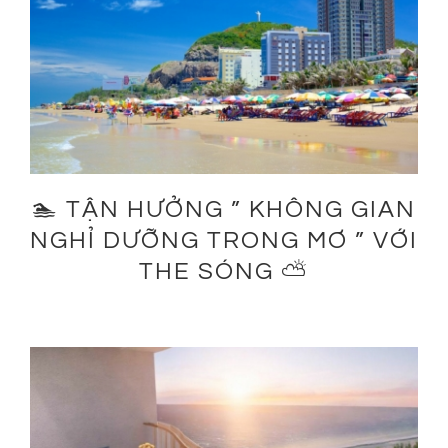
🏊 TẬN HƯỞNG ” KHÔNG GIAN
NGHỈ DƯỠNG TRONG MƠ ” VỚI
THE SÓNG ⛅️