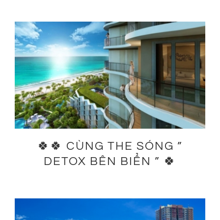
🍀🍀 CÙNG THE SÓNG ”
DETOX BÊN BIỂN ” 🍀