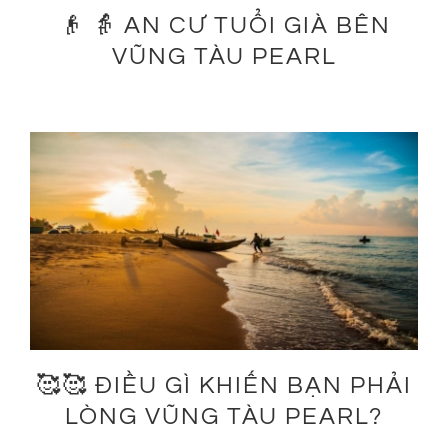
👴 👵 AN CƯ TUỔI GIÀ BÊN
VŨNG TÀU PEARL
🥰🥰 ĐIỀU GÌ KHIẾN BẠN PHẢI
LÒNG VŨNG TÀU PEARL?