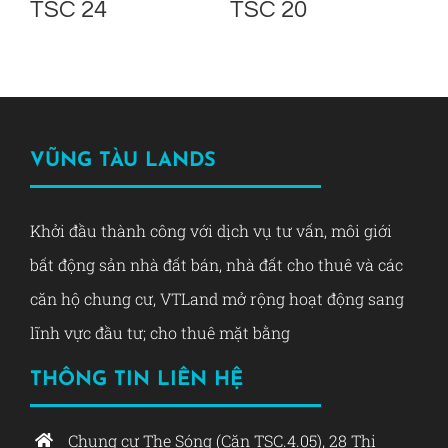
TSC 24
TSC 20
T
VŨNG TÀU LANDS
Khởi đầu thành công với dịch vụ tư vấn, môi giới
bất động sản nhà đất bán, nhà đất cho thuê và các
căn hộ chung cư, VTLand mở rộng hoạt động sang
lĩnh vực đầu tư; cho thuê mặt bằng
THÔNG TIN LIÊN HỆ
Chung cư The Sóng (Căn TSC.4.05), 28 Thi