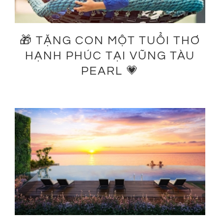
TIN TỨC
🎁 TẶNG CON MỘT TUỔI THƠ
LIÊN HỆ
HẠNH PHÚC TẠI VŨNG TÀU
PEARL 💗