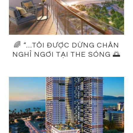
🌈 “…TÔI ĐƯỢC DỪNG CHÂN
NGHỈ NGƠI TẠI THE SÓNG 🌅