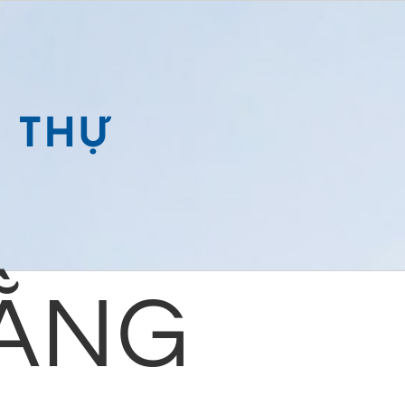
T THỰ
ẰNG