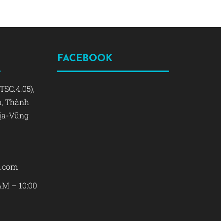
FACEBOOK
TSC.4.05),
m, Thành
Rịa-Vũng
s.com
AM – 10:00