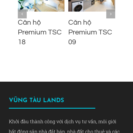
Căn hộ
Căn hộ
Căn
Premium TSC
Premium TSC
TSC
18
09
VŨNG TÀU LANDS
Khởi đầu thành công với dịch vụ tư vấn, môi giới
bất động sản nhà đất bán, nhà đất cho thuê và các