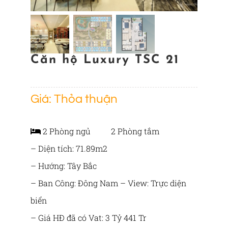
TIN TỨC
LIÊN HỆ
Căn hộ Luxury TSC 21
Giá: Thỏa thuận
2 Phòng ngủ 2 Phòng tắm
– Diện tích: 71.89m2
– Hướng: Tây Bắc
– Ban Công: Đông Nam – View: Trực diện
biển
– Giá HĐ đã có Vat: 3 Tỷ 441 Tr